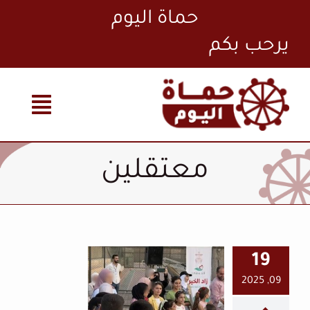
Ski
حماة اليوم
t
conten
معتقلين
19
المعتقلين
09, 2025
السابقين.. ملف
منسي ومطالب