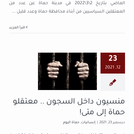
الماضي بتاريخ 2\3\2022 في مدينة حماة عن عدد من
المعتقلين السياسيين من أبناء محافظة حماة وعدد قليل
...
‫اقرأ المزيد
23
منسيون داخل
12, 2021
السجون ..
معتقلو حماة
إلى متى!
إنسانيات
حماة اليوم
منسيون داخل السجون .. معتقلو
حماة إلى متى!
ديسمبر 23, 2021
|
إنسانيات
,
حماة اليوم