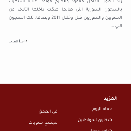
زيد العمر "الداخل مفقود والخارج مولود" عبارة اشتهرت
بالسجون السورية التي طالما ضمّت داخلها الآلاف من
الحمويين والسوريين قبل وخلال 2011 وبعدها. تلك السجون
التي
...
‫اقرأ المزيد
المزيد
حماة اليوم
في العمق
شكاوى المواطنين
مجتمع حمويات