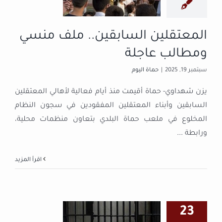
عاجلة
حماة اليوم
المعتقلين السابقين.. ملف منسي
ومطالب عاجلة
سبتمبر 19, 2025
|
حماة اليوم
يزن شهداوي- حماة أقيمت منذ أيام فعالية لأهالي المعتقلين
السابقين وأبناء المعتقلين المفقودين في سجون النظام
المخلوع في ملعب حماة البلدي بتعاون منظمات محلية،
ورابطة
...
‫اقرأ المزيد
مطالبات أهلية
23
بشمل