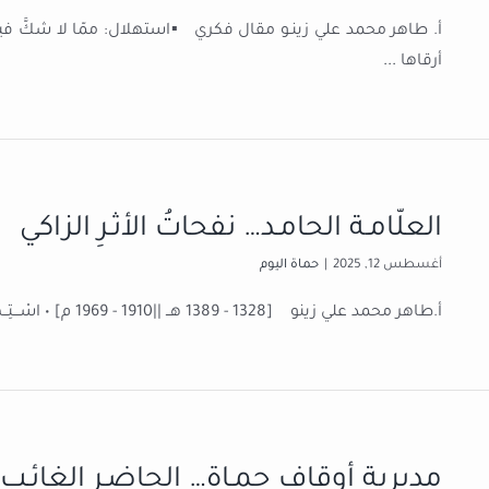
أ. طاهر محمد علي زينـو مقال فكري ▪️استهلال: ممّا لا شكَّ فيه 
أرقاها
...
العلّامـة الحامـد… نفحاتُ الأثـرِ الزاكي
أغسطس 12, 2025
|
حماة اليوم
أ.طاهر محمد علي زينو [1328 - 1389 هــ ||1910 - 1969 م] • اسْـــتِــهـــلال : ➖ العـلّامـةُ الحـامـد أجـلُّ و أسمـى من التعـريـف لذلك
مديرية أوقاف حمـاة… الحاضـر الغائـب