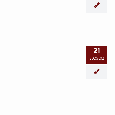
بين صلاتين 68 عاماً من
21
التحولات
02, 2025
في العمق