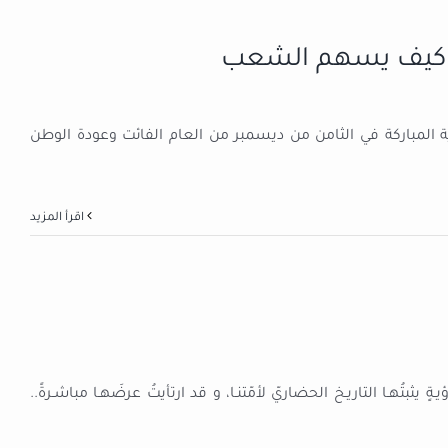
ة.. كيف يسهم الشعب
 المباركة في الثامن من ديسمبر من العام الفائت وعودة الوطن
‫اقرأ المزيد
يثبتُهـا التاريـخ الحضاريّ لأمّتنـا، و قد ارتأيتُ عرضَهـا مباشـرةً..