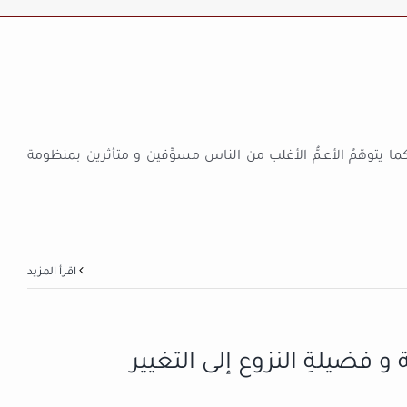
ما يتوهّمُ الأعـمُّ الأغلب من الناس مسوِّقين و متأثرين بمنظومة
‫اقرأ المزيد
 و فضيلةِ النزوع إلى التغيير