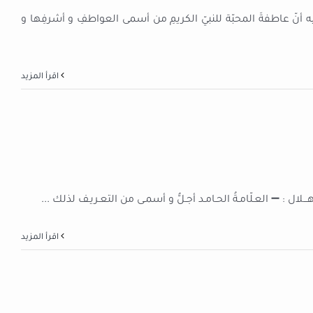
أنّ عاطفةَ المحبّة للنبيّ الكريمِ من أسمى العواطفِ و أشرفِها و
‫اقرأ المزيد
...
‫اقرأ المزيد