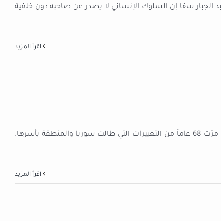
د الجبار سقا إن السلوك الإنساني لا يصدر عن صاحبه دون خلفية
‫اقرأ المزيد
الدكتور سمير عبد الغني خميس - حماة (مقال رأي) بين صلاتين، مرّت 68 عاماً من التغييرات التي طالت سوريا والمنطقة بأسرها.
‫اقرأ المزيد