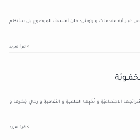
 من غيـر أيّة مقدمـات و رتوش؛ فلن أفلسفَ الموضوع بل سأتكلم
‫اقرأ المزيد
َمَـويّة
هـا الاجتمـاعيّةِ و نُخَبِهـا العلميـةِ و الثقافيـةِ و رجالِ فِكـرهـا و
‫اقرأ المزيد