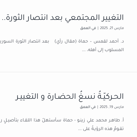
التغيير المجتمعي بعد انتصار الثور
مارس 21, 2025
|
في العمق
د. أحمد لقمس – حماة (مقال رأي) بعد انتصار الثورة السورية
المسلوب إلى أهله،
...
الحـركيّـةُ نسغُ الحضـارة و التغييـر
مارس 19, 2025
|
في العمق
أ. طاهـر محمد علي زينـو - حماة سأستهلُ هذا اللقـاء بتأصيـلٍ رؤيـةٍ 
تقـومُ هذه الرؤيـةُ على
...