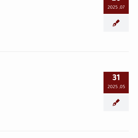
الحاضـر الغائـب
07, 2025
في العمق
الدكتور منيـر غنـدور .. عميـدُ
31
الوَجَـاهـة الحَمَـويّة
05, 2025
مجتمع حمويات