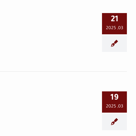
التغيير المجتمعي بعد
انتصار الثورة.. كيف يسهم
21
الشعب
03, 2025
في العمق
الحـركيّـةُ نسغُ الحضـارة و
19
التغييـر
03, 2025
في العمق