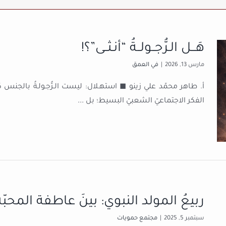
هَـــل الـرُّجــولــةُ “أنـثــى”؟!
مارس 13, 2026
|
في العمق
أ. طاهر محمّد علي زينو ◼ استهـلال: ليست الـرُّجـولـةُ بالجنس ك
الفكر الاجتماعيّ الشعبيّ البسيط؛ بل
...
ربيعُ المولد النبوي: بينَ عاطفة المحبّة
سبتمبر 5, 2025
|
مجتمع حمويات