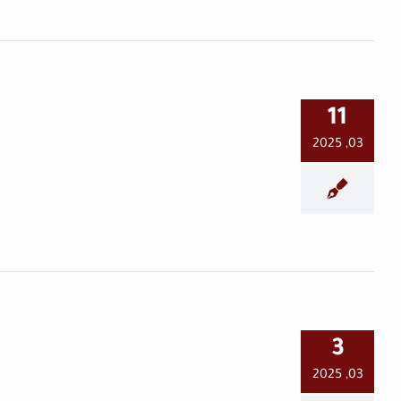
الإنسانية ليست سبقًا
صحفيًا: مسؤولية الصحفي
11
في نقل الحقيقة
03, 2025
في العمق
نافذة توعية (3) مع الأستاذ
3
الدكتور مرهف السقا
03, 2025
في العمق