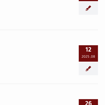
مجتمع حمويات
العلّامـة الحامـد… نفحاتُ
12
الأثـرِ الزاكي
08, 2025
حماة اليوم
مديرية أوقاف حمـاة…
26