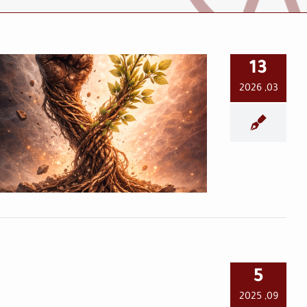
13
03, 2026
هَـــل الـرُّجــولــةُ “أنـثــى”؟!
في العمق
ربيعُ المولد النبوي: بينَ
عاطفة المحبّة و فضيلةِ
5
النزوع إلى التغيير
09, 2025