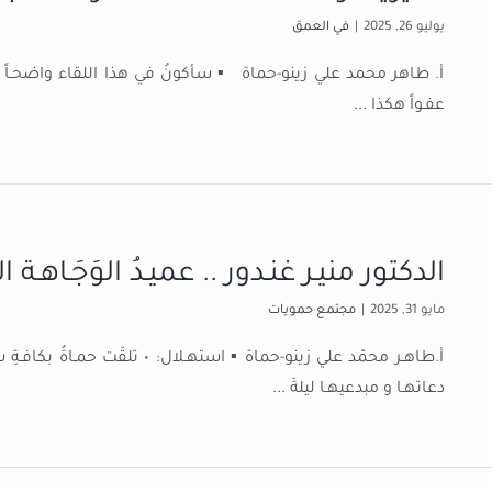
يوليو 26, 2025
|
في العمق
أ. طاهر محمد علي زينو-حماة ▪️ سأكونُ في هذا اللقاء واضحـاً
عفـواً هكذا
...
الدكتور منيـر غنـدور .. عميـدُ الوَجَـاهـة الح
مايو 31, 2025
|
مجتمع حمويات
أ.طاهـر محمّد علي زينو-حماة ▪️ استهـلال: • تلقَت حمـاةُ بكافـةِ شرائحِ
دعاتهـا و مبدعيهـا ليلةَ
...