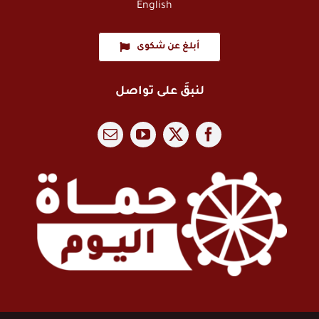
English
أبلغ عن شكوى
لنبقَ على تواصل