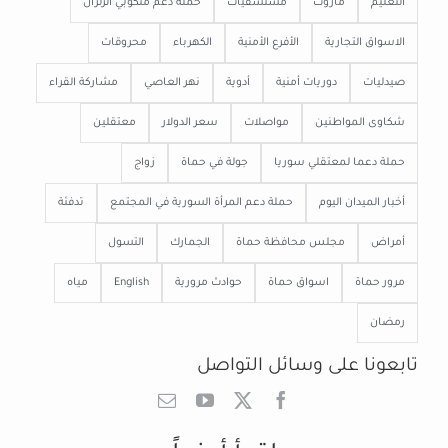
التعليم
مازوت
مستشفيات
حملة دعم منكوبي الزلزال
الاسواق التجارية
الأفرع الأمنية
الكهرباء
محروقات
صيدليات
دوريات أمنية
أدوية
نهر العاصي
مشاركة القراء
شكاوى المواطنين
مواصلات
سعر الدولار
معتقلين
حملة دعما لمعتقلي سوريا
جولة في حماة
زواج
أخبار الميدان اليوم
حملة دعم المرأة السورية في المجتمع
تدفئة
أمراض
مجلس محافظة حماة
الجمارك
التسول
مرور حماة
اسواق حماة
حوادث مرورية
English
مياه
رمضان
تابعونا على وسائل التواصل