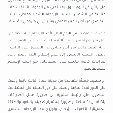
الشمس، قال في حديثه ل “حماة اليوم” لم أستطع الحصول
على راتبي في اليوم الاول بعد تعبي من الوقوف لثلاثة ساعات
متتالية في الشمس، بسبب الإزدحام الشديد وحاجتي للراتب
التقاعدي من أجل تأمين طعامي وشرابي لي ولزوجتي المُسنّة.
وأضاف ” عاودت في اليوم التالي لأجد الإزدحام ذاته، لكنه كان
أقل من يوم أمس، وبعد ثلاثة ساعات ومحاولتي الصمود في
وجه التعب والحر من أجل نجاحي في الحصول على الراتب”،
ويعزو السبب الرئيسي إلى عدم إنتظام الدور وعدم وجود
صرافات كافية تناسب عدد المتعاملين مع البنك لإستلام
مستحقاتهم.
أم سعيد، مُسنّة متقاعدة من مدينة حماة، قالت بأنها وقفت
على الدور لمدة ساعة ونصف على دور النساء حتى أستطاعت
الحصول على راتبها، مشيرة إلى ضرورة عمل الصرافات
بنظام ال24 ساعة، وضرورة إستمرار تغذيته بالنقود والطاقة
الكهربائية لتخفيف الإزدحام، وتوزيع هذا الإزدحام الشهري