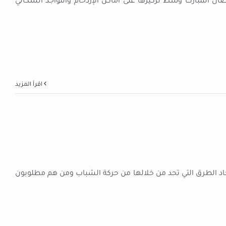
ن المبارك وسط تركيزها على أماكن الإزدحام والتواجد السكّاني
‫اقرأ المزيد
إيجاد الطرق التي تحد من خلالها من حركة الشباب ومن هم مطلوبون