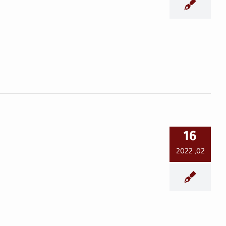
الدوريات الأمنية تكثّف
تواجدها في حماة في الشهر
الكريم
حماة اليوم
16
02, 2022
جديد التفييش في الحدائق
العامة
حماة اليوم