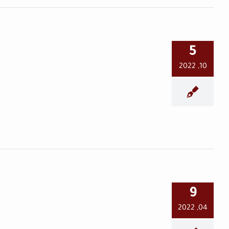
5
10, 2022
الدوريات المشتركة.. رعب
متجدد يلاحق الشبان في
مدينة حماة
حماة اليوم
9
04, 2022