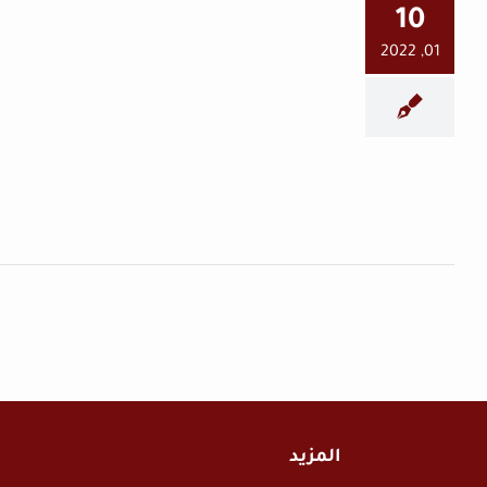
10
01, 2022
إحذر .. دوريات أمنية بلباس
مدني في حماة
حماة اليوم
المزيد