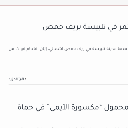
ستمر في تلبيسة بريف حمص
ها مدينة تلبيسة في ريف حمص اشمالي، إبّان اقتحام قوات من
‫اقرأ المزيد
 المحمول “مكسورة الآيمي” في حماة