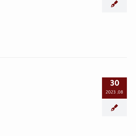
دوريات أمنية جديدة بحثاً عن
أجهزة المحمول “مكسورة
الآيمي” في حماة
حماة اليوم
30
08, 2023
إستنفار أمني ليلي وسط
مدينة حماة.. دون معرفة
الأسباب
حماة اليوم