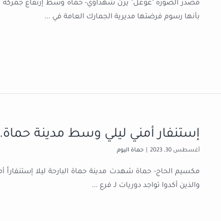
مصدر الصورة "غوغل" يزن شهداوي- حماة وسط إرتفاع جمركة 
بأنها رسوم فرضتها مديرية الجمارك العامة في
...
إستنفار أمني ليلي وسط مدينة حماة.
أغسطس 30, 2023
|
حماة اليوم
مكسيم الحاج- حماة شهدت مدينة حماة البارحة ليلا إستنفاراً
والذين أكدوا تواجد دوريات لـ فرع
...