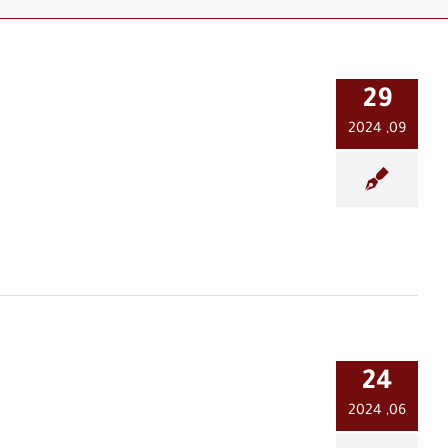
29
09, 2024
توتر أمني متصاعد.. وفلتان
أمني مستمر في تلبيسة
بريف حمص
حماة اليوم
24
06, 2024