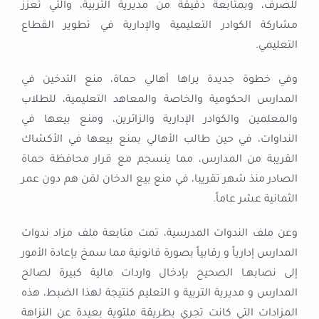
للصرف، وبمتابعة دقيقة من مديرية التربية، والتي تعزز
مشاركة الكوادر التعليمية والإدارية في تطوير القطاع
التعليمي.
وفي خطوة جديدة يراها أهالي حماة، منع التدخين في
المدارس الحكومية والخاصة والمعاهد التعليمية، للطلاب
والمعلمين والكوادر الإدارية والزائرين، ومنع بيعها في
النداوات، في حين طالب الأهالي بمنع بيعها في الأكشاك
القريبة من المدارس، مما ينسجم مع قرار محافظة حماة
الصادر منذ شهر تقريبا، في منع بيع الدخان لمَن هم دون عمر
الثمانية عشر عاماً.
وعن ملف الندوات المدرسية، تمت متابعة ملف مزاد ندوات
المدارس إدارياً و رقابياً بصورة قانونية مما سمحَ بإعادة الأمور
إلى نصابهـا الصحيح بإدخال واردات مالية كبيرة لصالح
المدارس و مديرية التربية و التعليم كنتيجة لهذا الضبط، هذه
المزادات التي كانت تجري بطريقة ملتوية بعيدة عن النزاهة