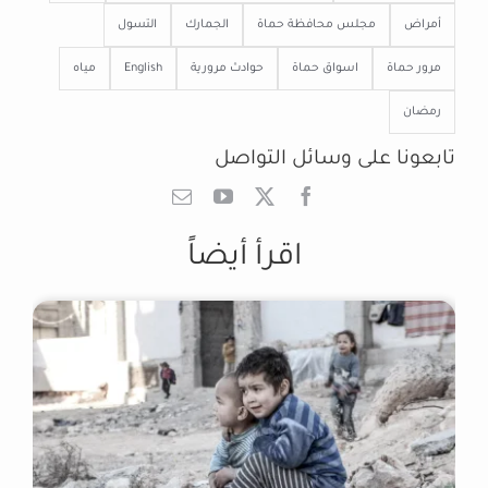
أمراض
مجلس محافظة حماة
الجمارك
التسول
مرور حماة
اسواق حماة
حوادث مرورية
English
مياه
رمضان
تابعونا على وسائل التواصل
اقرأ أيضاً