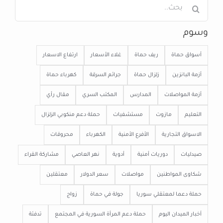
البحث
عن:
وسوم
أسواق حماة
ريف حماة
غلاء الأسعار
ارتفاع الاسعار
أزمة البانزين
زلزال حماة
جرائم السرقة
كهرباء حماة
أزمة المواصلات
المدارس
المكتب السري
مقال رأي
التعليم
مازوت
مستشفيات
حملة دعم منكوبي الزلزال
الاسواق التجارية
الأفرع الأمنية
الكهرباء
محروقات
صيدليات
دوريات أمنية
أدوية
نهر العاصي
مشاركة القراء
شكاوى المواطنين
مواصلات
سعر الدولار
معتقلين
حملة دعما لمعتقلي سوريا
جولة في حماة
زواج
أخبار الميدان اليوم
حملة دعم المرأة السورية في المجتمع
تدفئة