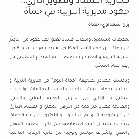
محاربة الفساد وتطوير إداري..
جهود مديرية التربية في حماة
يزن شهداوي- حماة
تحقيقات مستمرة، وملفات فساد تغلق بعد عقود من التجذّر
في حماة إبان حكم الأسد المخلوع، وسط جهود مستمرة في
مديرية التربية والتعليم رغم ضعف دعم القطاع التعليمي في
ريف حماة المدمّر.
وبحسب مصادر لصحيفة “حماة اليوم” في مديرية التريية و
التعليم بحماة، تمت متابعة ملفات المخالفات والفساد
المِهني و الإداري في مدارس التعليم المهني والتقني،
ومعالجة قضايا متراكمة من الترهل المهنيّ و الفساد الإداريّ
في ثانوية وجيه الباردوي للحاسوب والالكترون في مدينة حماة،
حيثُ تمّ تشكيل لجنة اختصاصية من دائرة التعليم المهني
والتقني وإشراف مباشر وتوجيه من دائرة الرقابة الداخلية