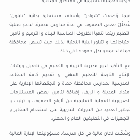
حركية العملية التعليمية في المناطق المدمّرة.
فيما وُضعت “شوادر” وأسقف مستعارة بدائية “نايلون”
لتُظلِّلَ بعض الصفوف في عدة مدارس مدمرة، لدعم عملية
التعليم ريثما تتهيأ الظروف المناسبة للبناء و الترميم و تأمين
احتياجاتهـا و تتبلور البنية التحتية لذلك حيث تسعى محافظة
حمـاة لدعمه و بذل جهودهـا في ذلك.
مع التأكيد لدور مديرية التربية و التعليم في تفعيل ورشات
الإنتاج التابعة للتعليم المهني و تقديم كافة المقاعد
المدرسية لمدارس محافظة حماة و مُجمّعاتها الإدارية على
امتداد المدينة و الريف، إضافة لتأمين بعض المستلزمات
الضرورية للعملية التعليمية من ألواح الصفوف، و ترتيب و
تجهيز العديد من الدورات التدريبية على استخدام المخابر و
التجهيزات في التعليمَين العام و المهني.
وشُكّلت لجان مالية في كل مدرسة، مسؤوليتها الإدارة المالية