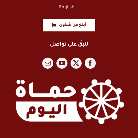
English
أبلغ عن شكوى
لنبقَ على تواصل