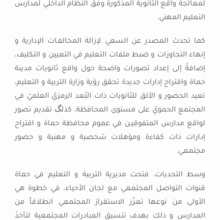
لمعالجة واقع الثانوية المذكورة وفق النظام الداخلي لمدارس
التعليم المهني.
كما تحدث المصدر عن السعي لإزالة المخالفـات الإدارية و
إنهاء التجاوزات و ضبط ملفات التعليم في التعيين و التكليف،
إضافةُ إلى إعداد تصورات واضحة حول واقع ثانويات مدينة
حماة واقتراح إدارات جديدة تحقق رؤية وزارة التربية و التعليم،
تعيد الحضور و الألق للثانويات ذات البُعد الرمزيّ العلميّ في
المجتمع الحمويّ على مستوى المحافظة، كذلگ تقديم تصور
لواقع مدارس المتفوقيـن في عموم محافظة حماة و اقتراح
إدارات ذات كفاءة ومؤهلات شخصية و مهنية و حضور
مجتمعي.
وسط التحديات، فتحت مديرية التربية و التعليم في حماة
قنوات التواصل المجتمعي مع لجان الأحياء، في خطوة هي
الأولى من نوعها تعزّز الاستقرارَ المجتمعي انطلاقاً من
المدارس و ذلك بهدف تنسيق المبادرات المجتمعية لتأخذَ