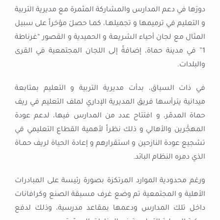
دورَها في دعم المدارس والمشاركة المثمرة مع مديرية التربية
و التعليم في ترميمها و تجميلهـا، كمـا حصلَ مؤخراً على سبيل
المثال مع لجان أحياء الشريعة و الحميدية و القصور “غرناطة
1” في مدينة حماة، إضافةً إلى اللجان المجتمعية في القرى
والبلدات.
في ذات السياق، بدأت مديرية التربية و التعليم بمتابعة
ميدانية يترأسها فريق المديرية الإداري لملف التعليم في ريف
حماة المدمّر، و افتتاح عدد من المدارس فيها، لدعم عودة
المهجَّرين والأهالي و ذلك نظراً لأهمية القطاع التعليمي في
تشجيع عودة النازحين و استقرارهم و إعادة الحياة لريف حمـاة
الذي دمره النظام البائد.
ورغم محدودية الموارد المرتكزة بصورة رئيسة على المبادرات
الأهلية و المجتمعية تم وضع غرف مسبقة الصنع وكرافانات
داخل تلك المدارس ودعمها بمقاعد مدرسية، وذلك لدفع