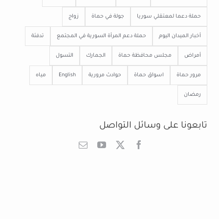
حملة دعما لمعتقلي سوريا
جولة في حماة
زواج
أخبار الميدان اليوم
حملة دعم المرأة السورية في المجتمع
تدفئة
أمراض
مجلس محافظة حماة
الجمارك
التسول
مرور حماة
اسواق حماة
حوادث مرورية
English
مياه
رمضان
تابعونا على وسائل التواصل