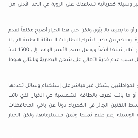
وسيلة كهربائية تساعدك على الروية في الحد الأدنى من
و ما يعرف بالـ ببّور، ولكن حتى هذا الخيار أصبح مكلفاً لعدم
رة، ومنهم من ذهب لشراء البطاريات السائلة الوطنية التي لا
تقل منزل باكمله لأكثر من عام واحد في أفضل حالاتها، رغم غلاء ثمنها أيضاً ووصل سعر الأمبير الواحد إلى 1500 ليرة
قل سبب عدم قدرة الأهالي على شحن البطارية وبالتالي هبوط
ع المواطنيين بشكل غير مباشر على إستخدام وسائل تحددها
 أو ما باتت تعرف بالطاقة الشمسية هي الخيار الذي باتت
ط التقنين الجائر في الكهرباء دوناً عن باقي المحافظات
 الوسيلة رغم غلاء ثمنها وثمن مستلزماتها، ولكن الخيار