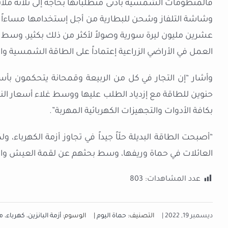
فالمنظومات الشمسية بأدنى متطلباتها بحاجة إلى ثلاثة ملاي
وشاشة التلفاز وشحن للبطارية من أجل إستخدامها مساءا
عشرين مليون ليرة سورية وصولاً لأكثر من ذلك بكثير، وسط لج
العمل في الأراضي الزراعية إعتماداً على الطاقة الشمسية 
وأشار “إن التجار في كل من الربيعة وقمحانة يتحكمون بأس
حنوين للطاقة مع إزدياد الطلب عليها ووسط غلاء أسعار ا
بكافة الأدوات والتجهيزات الكهربائية المهربة”.
“أصبحت الطاقة البديلة حلّاً جيداً في تجاوز أزمة الكهرباء،
العائلات في حماة وريفها، وسط بحثهم عن لقمة العيش وال
عدد المشاهدات:
803
ديسمبر 19, 2022 |
التصنيف:
حماة اليوم
|
الوسوم:
أزمة البانزين
،
كهرباء
،
م