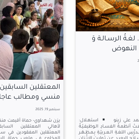
رجعت حليمة لعاد
القديمة.. البنزين
محطات حماة
يوليو 2, 2026
تقلين السابقين.. ملف
 ومطالب عاجلة
داوي- حماة أقيمت منذ أيام فعالية
مركز حماة الإعلام
ي المعتقلين السابقين وأبناء
محافظة حماة أزمة مت
قلين المفقودين في سجون النظام
المحروقات وسط است
وع في ملعب حماة البلدي بتعاون
المواطنين في الحصول عل