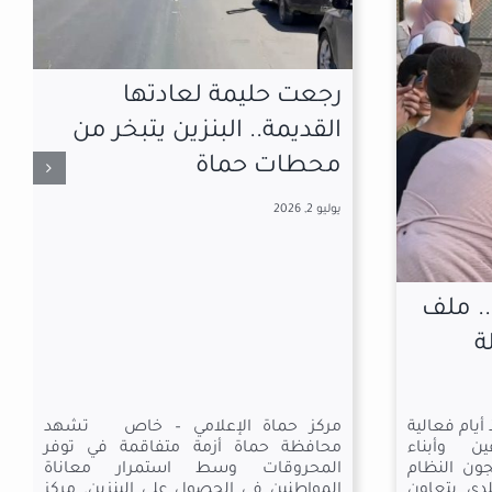
تها
 يتبخر من
اللّغةُ العربيّةُ عمادُ
الشخصيّة الغزِّيَّة
مارس 27, 2026
ي – خاص تشهد
فاقمة في توفر
أ. طاهر محمد علي زينو
استهلالٌ و
مرار معاناة
تأصيل: •…لطالما تكلمتُ في مجالسَ و
ى البنزين. مركز
ندواتٍ و حواراتٍ عن اللّغةِ العربيّةِ و تأثيرِها