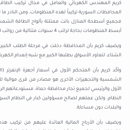
كريم المهندس الكهربائي والعامل في مجال تركيب الطاقات
المحافظات السورية تركيباً لهذه المنظومات، ومن النادر ما 
فجميع أسطحة المنازل باتت ممتلئة بألواح الطاقة الشمسية
أبسط المنظومات بحاجة لراتب 4 سنوات متتالية من رواتب الموظف الحكومي”.
ويضيف كريم بأن المحافظة دخلت في مرحلة الطلب الكبي
الشتاء، لتعاود الأسواق بطلبها الكبير مع شبه إنعدام الكهربا
وأكّد كريم بأن المتحكم الأول في أسعار أجهزة الإنفرتر (
الشمسية والتجهيزات الأخرى هو مصادر من قرى موالية للح
الأول والرئيسي لجميع تجار محافظة حماة، مستودعاتهم ال
النظام، ولكن عملهم لصالح مسؤولين كبار في النظام السو
والبلدات دون مساءلة.
ويضيف بأن الأرباح المالية العائدة عليهم من تركيب هذه ا