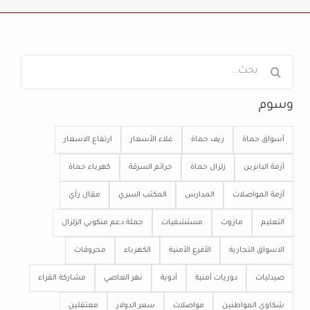
البحث
عن:
وسوم
أسواق حماة
ريف حماة
غلاء الأسعار
ارتفاع الاسعار
أزمة البانزين
زلزال حماة
جرائم السرقة
كهرباء حماة
أزمة المواصلات
المدارس
المكتب السري
مقال رأي
التعليم
مازوت
مستشفيات
حملة دعم منكوبي الزلزال
الاسواق التجارية
الأفرع الأمنية
الكهرباء
محروقات
صيدليات
دوريات أمنية
أدوية
نهر العاصي
مشاركة القراء
شكاوى المواطنين
مواصلات
سعر الدولار
معتقلين